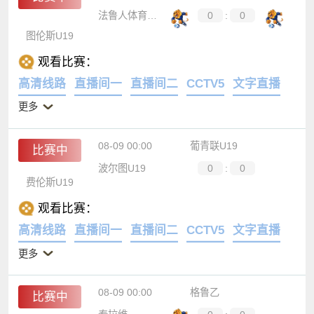
08-09 00:00
葡青联U19
比赛中
法鲁人体育U19
0
:
0
图伦斯U19
观看比赛：
高清线路
直播间一
直播间二
CCTV5
文字直播
更多
08-09 00:00
葡青联U19
比赛中
波尔图U19
0
:
0
费伦斯U19
观看比赛：
高清线路
直播间一
直播间二
CCTV5
文字直播
更多
08-09 00:00
格鲁乙
比赛中