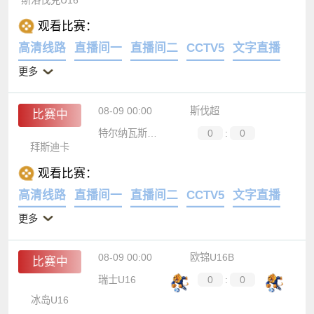
斯洛伐克U16
观看比赛：
高清线路
直播间一
直播间二
CCTV5
文字直播
更多
08-09 00:00
斯伐超
比赛中
特尔纳瓦斯巴达
0
:
0
拜斯迪卡
观看比赛：
高清线路
直播间一
直播间二
CCTV5
文字直播
更多
08-09 00:00
欧锦U16B
比赛中
瑞士U16
0
:
0
冰岛U16