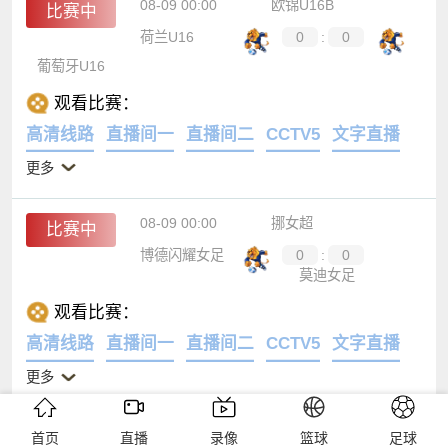
08-09 00:00
欧锦U16B
比赛中
荷兰U16
0
:
0
葡萄牙U16
观看比赛：
高清线路
直播间一
直播间二
CCTV5
文字直播
更多
08-09 00:00
挪女超
比赛中
博德闪耀女足
0
:
0
莫迪女足
观看比赛：
高清线路
直播间一
直播间二
CCTV5
文字直播
更多
首页
直播
录像
篮球
足球