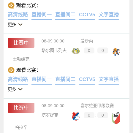
观看比赛：
高清线路
直播间一
直播间二
CCTV5
文字直播
更多
08-09 00:00
爱沙丙
比赛中
塔尔图卡列夫
0
:
0
土勒维克
观看比赛：
高清线路
直播间一
直播间二
CCTV5
文字直播
更多
08-09 00:00
塞尔维亚甲级联赛
比赛中
塔罗提克
0
:
0
帕拉辛