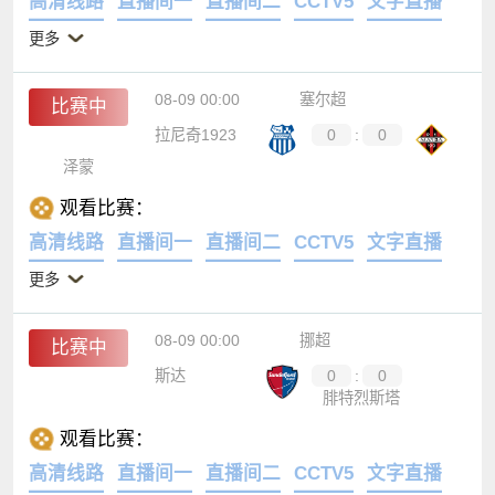
高清线路
直播间一
直播间二
CCTV5
文字直播
更多
08-09 00:00
塞尔超
比赛中
拉尼奇1923
0
:
0
泽蒙
观看比赛：
高清线路
直播间一
直播间二
CCTV5
文字直播
更多
08-09 00:00
挪超
比赛中
斯达
0
:
0
腓特烈斯塔
观看比赛：
高清线路
直播间一
直播间二
CCTV5
文字直播