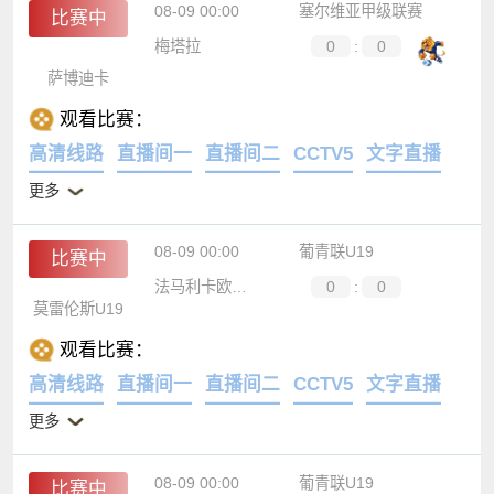
08-09 00:00
塞尔维亚甲级联赛
比赛中
梅塔拉
0
:
0
萨博迪卡
观看比赛：
高清线路
直播间一
直播间二
CCTV5
文字直播
更多
08-09 00:00
葡青联U19
比赛中
法马利卡欧U19
0
:
0
莫雷伦斯U19
观看比赛：
高清线路
直播间一
直播间二
CCTV5
文字直播
更多