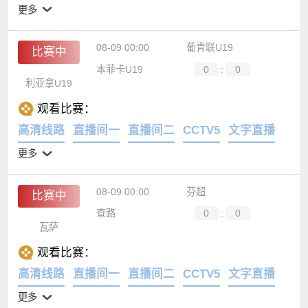
更多
08-09 00:00
葡青联U19
比赛中
本菲卡U19
0
:
0
利亚拿U19
观看比赛：
高清线路
直播间一
直播间二
CCTV5
文字直播
更多
08-09 00:00
芬超
比赛中
查路
0
:
0
瓦萨
观看比赛：
高清线路
直播间一
直播间二
CCTV5
文字直播