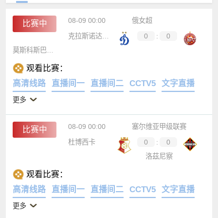
08-09 00:00
俄女超
比赛中
克拉斯诺达尔女足
0
:
0
莫斯科斯巴达女足
观看比赛：
高清线路
直播间一
直播间二
CCTV5
文字直播
更多
08-09 00:00
塞尔维亚甲级联赛
比赛中
杜博西卡
0
:
0
洛茲尼察
观看比赛：
高清线路
直播间一
直播间二
CCTV5
文字直播
更多