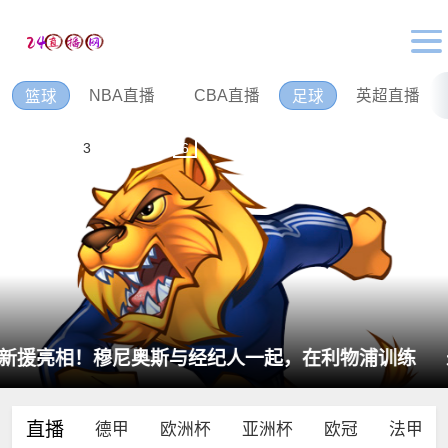
NBA直播
CBA直播
英超直播
篮球
足球
1
2
3
4
5
6
米兰社媒：感谢所有向巴雷西致敬的人，这将永远
铭刻在我们心中
直播
德甲
欧洲杯
亚洲杯
欧冠
法甲