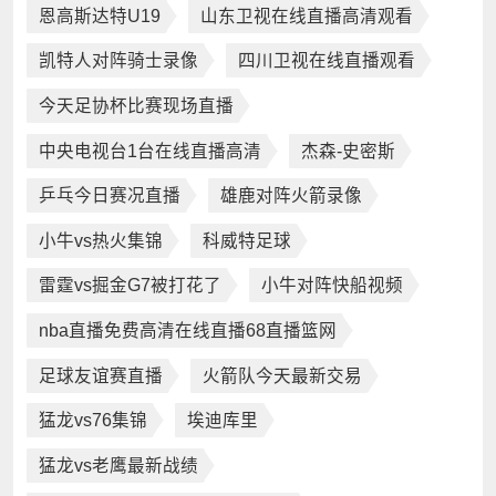
恩高斯达特U19
山东卫视在线直播高清观看
凯特人对阵骑士录像
四川卫视在线直播观看
今天足协杯比赛现场直播
中央电视台1台在线直播高清
杰森-史密斯
乒乓今日赛况直播
雄鹿对阵火箭录像
小牛vs热火集锦
科威特足球
雷霆vs掘金G7被打花了
小牛对阵快船视频
nba直播免费高清在线直播68直播篮网
足球友谊赛直播
火箭队今天最新交易
猛龙vs76集锦
埃迪库里
猛龙vs老鹰最新战绩