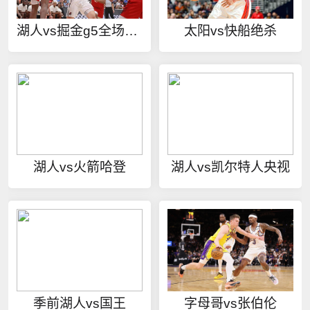
湖人vs掘金g5全场录像
太阳vs快船绝杀
湖人vs火箭哈登
湖人vs凯尔特人央视
季前湖人vs国王
字母哥vs张伯伦