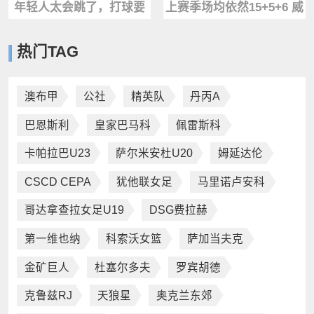
年轻人太会跳了，打球要
上赛季场均依然15+5+6 威
保护好自己！
少至今为何没有球队要
热门TAG
了？
澳布甲
公社
精英队
丹丙A
巴恩斯利
皇家巴马科
佩雷斯科
卡帕拉巴U23
萨尔米安杜U20
姆延达伦
CSCD CEPA
犹他联女足
马里诺卢安科
哥达拿查拉女足U19
DSG费拉赫
第一维也纳
科索沃女篮
萨加当夫克
金矿巨人
杜塞尔多夫
罗宾胡德
克鲁兹RJ
天狼星
奥克兰东郊