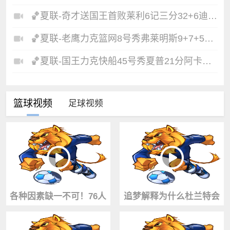
🏀夏联-奇才送国王首败莱利6记三分32+6迪班萨23+7雷诺20+12
🏀夏联-老鹰力克篮网8号秀弗莱明斯9+7+5科比·约翰逊17+7
🏀夏联-国王力克快船45号秀夏普21分阿卡夫19+7瓦格勒7中1
篮球视频
足球视频
各种因素缺一不可！76人
追梦解释为什么杜兰特会
球队篮球运营总裁谈签下
认为76人强于宇宙勇：典