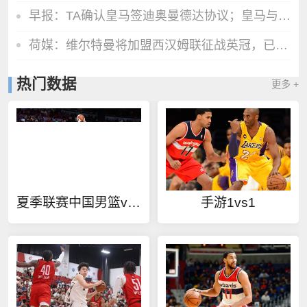
早报：TA确认皇马签迪奥曼德达协议；皇马与维尼修斯谈判取得进展
荷媒：维尔特曼将加盟西汉姆联征战英冠，已经顺利完成了体检
热门数据
更多 +
夏季联赛中国男篮vs热火
手游1vs1