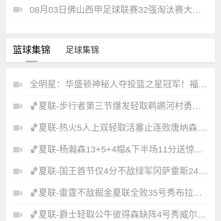
08月03日佛山西甲足球联赛32强淘汰赛大塘控股VS茂名市点都得全场录像
篮球集锦
足球集锦
全明星：华盛顿神秘人夺投篮之星冠军！福德夺得三分大赛冠军！
🏀夏联-步行者第三节爆发轻取鹈鹕河村勇辉5+5+12斯劳森22分
🏀夏联-热火5人上双轻取活塞止连败唐纳森20+8+10奥科里27分
🏀夏联-杨瀚森13+5+4帽&下半场11分送惊艳妙传开拓者力克掘金
🏀夏联-国王首节仅4分不敌绿军冈萨雷斯24+10+5塞纳克10+12
🏀夏联-雷霆不敌掘金夏联全败35号秀布拉齐尔32+6马拉14+7+6
🏀夏联-爵士轻取公牛彼得森缺阵4号秀威尔逊19+8+5帽罚球6中0