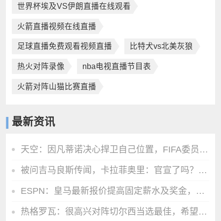
世界杯埃及VS伊朗直播在线观看
火箭直播视频在线直播
足球直播免费观看视频直播
比特犬vs北美灰狼
热火对阵录像
nba电视直播节目表
火箭对阵山猫比赛直播
最新资讯
天空：因凡蒂诺决心捍卫自己位置，FIFA委员会公开致信表达支持
被问吉马良斯传闻，卡拉菲奥里：官宣了吗？没有？那我现在不能谈
ESPN：皇马最新报价提高固定薪水及奖金，维尼修斯肖像权仍有分歧
热格罗瓦：很高兴对阵切尔西当选最佳，希望能让尤文球迷继续庆祝