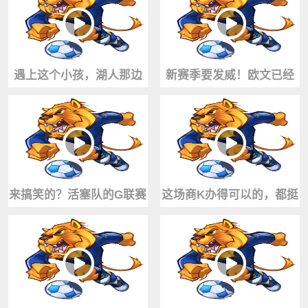
老詹的种种细节
型的得分相加
遇上这个小孩，湖人那边
新赛季要发威！欧文已经
怎么报价？😎
100%健康归来！单挑依旧
无解
来搞笑的？活塞队的G联赛
这场商K办得可以的，都挺
试训 据说每人收费250美元
尽兴呢！😏
来玩~