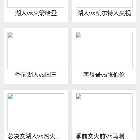
湖人vs火箭哈登
湖人vs凯尔特人央视
季前湖人vs国王
字母哥vs张伯伦
总决赛湖人vs热火技术统计
季前赛火前Vs马刺录像回放