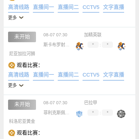
高清线路
直播间一
直播间二
CCTV5
文字直播
更多
08-07 07:30
加精英联
未开始
斯卡布罗射击之星
*
:
*
尼亚加拉河狮
观看比赛：
高清线路
直播间一
直播间二
CCTV5
文字直播
更多
08-07 07:30
巴拉甲
未开始
菲利克斯佩雷斯
*
:
*
科洛尼亚黄金
观看比赛：