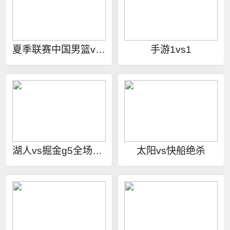
夏季联赛中国男篮vs热火
手游1vs1
湖人vs掘金g5全场录像
太阳vs快船绝杀