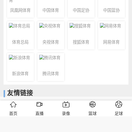
凤凰网体育
中国体育
中国足协
中国篮协
体育总局
央视体育
搜狐体育
网易体育
新浪体育
腾讯体育
友情链接
首页
直播
录像
篮球
足球
24直播网为球迷爱好者提供高清无插件足球直播、NBA直播、体育直
播以及欧洲杯直播、英超直播、德甲直播、西甲直播、意甲直播、法
甲直播、欧冠直播等实时更新比赛信号,足球录像回放观看、篮球录像