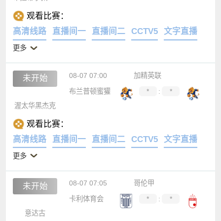
观看比赛：
高清线路
直播间一
直播间二
CCTV5
文字直播
更多
08-07 07:00
加精英联
未开始
布兰普顿蜜獾
*
:
*
渥太华黑杰克
观看比赛：
高清线路
直播间一
直播间二
CCTV5
文字直播
更多
08-07 07:05
哥伦甲
未开始
卡利体育会
*
:
*
意达古