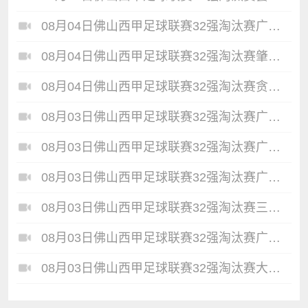
08月04日佛山西甲足球联赛32强淘汰赛广东西南建设VS香港圣徒全场录像
08月04日佛山西甲足球联赛32强淘汰赛肇庆恒骏成VS三七互娱全场录像
08月04日佛山西甲足球联赛32强淘汰赛贪玩游戏VS美的薪火全场录像
08月03日佛山西甲足球联赛32强淘汰赛广东客家青年VS广州英华思力U17全场录像
08月03日佛山西甲足球联赛32强淘汰赛广州蜀地红VS广州戴拿模全场录像
08月03日佛山西甲足球联赛32强淘汰赛广东凤铝VS湛江八部科技全场录像
08月03日佛山西甲足球联赛32强淘汰赛三水乐民兴健力宝VS中国澳门澳科精英全场录像
08月03日佛山西甲足球联赛32强淘汰赛广州求信VS顺德新青年全场录像
08月03日佛山西甲足球联赛32强淘汰赛大塘控股VS茂名市点都得全场录像