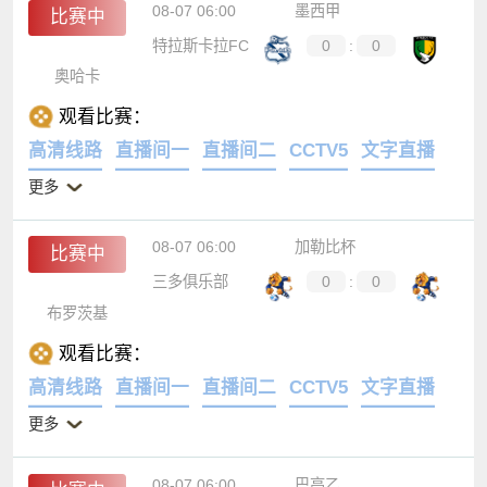
08-07 06:00
墨西甲
比赛中
特拉斯卡拉FC
0
:
0
奥哈卡
观看比赛：
高清线路
直播间一
直播间二
CCTV5
文字直播
更多
08-07 06:00
加勒比杯
比赛中
三多俱乐部
0
:
0
布罗茨基
观看比赛：
高清线路
直播间一
直播间二
CCTV5
文字直播
更多
08-07 06:00
巴高乙