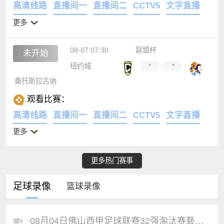
高清线路
直播间一
直播间二
CCTV5
文字直播
更多
08-07 07:30
联盟杯
未开始
纽约城
*
:
*
桑托斯拉古纳
观看比赛：
高清线路
直播间一
直播间二
CCTV5
文字直播
更多
更多热门赛事
足球录像
篮球录像
08月04日佛山西甲足球联赛32强淘汰赛藝品高國際VS湛江狂狼·粵辉能源全场录像