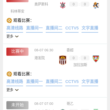
奥萨斯科
0
:
0
科林蒂安
观看比赛：
高清线路
直播间一
直播间二
CCTV5
文字直播
更多
08-07 06:30
委超
比赛中
港发院
0
:
0
加拉加斯
观看比赛：
高清线路
直播间一
直播间二
CCTV5
文字直播
更多
08-07 07:00
哥乙
未开始