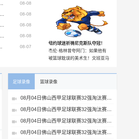
ynes：自由球员后卫阿隆德斯·威廉姆斯签约奇才
08-08
达麦迪逊花园进行训练，有说有
者：马斯坦托诺是免费纯租借加盟佛罗伦萨，后者承担全额薪水
08-08
笑
延德尔告别曼联：会永远怀念老特拉福德，我的心与你们同在
08-08
者：罗梅罗经纪团队希望巴萨采取行动，但后者首选引进罗德里
08-08
纽约球迷祈祷尼克斯队夺冠！
00万欧签巴列卡诺28岁左后卫查瓦里亚
08-07
杰伦·格林曾夸阿门：如果他有
被篮球耽误的美术生！文班亚马
稳定跳投就大结局了，他是天生
与姐姐夏娃跑到纽约市中心画雕
超巨
像！
足球录像
篮球录像
08月04日佛山西甲足球联赛32强淘汰赛藝品高國際VS湛江狂狼·粵辉能源全场录像
08月04日佛山西甲足球联赛32强淘汰赛广东西南建设VS香港圣徒全场录像
08月04日佛山西甲足球联赛32强淘汰赛肇庆恒骏成VS三七互娱全场录像
08月04日佛山西甲足球联赛32强淘汰赛贪玩游戏VS美的薪火全场录像