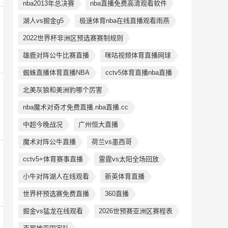
nba2013年总决赛
nba直播免费高清观看软件
湖人vs掘金g5
极速体育nba在线直播观看雨燕
2022世界杯非洲区预选赛赛制规则
雄鹿对阵公牛比赛直播
咪咕视频体育直播网球
蜘蛛直播体育直播NBA
cctv5体育直播nba直播
北美灰狼和美洲豹哪个厉害
nba魔术对奇才免费直播.nba直播.cc
中超今晚战况
广州恒大直播
魔术对阵公牛直播
荷兰vs墨西哥
cctv5+体育赛事直播
雷霆vs太阳全场回放
小牛对阵湖人在线观看
新英体育直播
世界杯预选赛免费直播
360直播
掘金vs猛龙在线观看
2026世预赛亚洲区赛程表