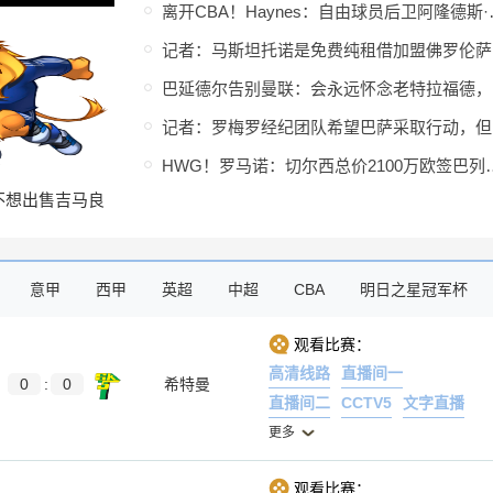
离开CBA！Ha
记
巴
记
HWG！罗马诺：切尔西总价21
不想出售吉马良
，他明确说出了
意甲
西甲
英超
中超
CBA
明日之星冠军杯
观看比赛：
高清线路
直播间一
0
:
0
希特曼
直播间二
CCTV5
文字直播
更多
观看比赛：