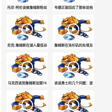
托尼·阿伦谈被詹姆斯粉丝
韦德正面回应了那些说他
“教育”了，依然坚持自己
不会投篮的质疑：我的职
的篮球判断
责是持球冲击禁区
尼克:詹姆斯在湖人最低谷
詹姆斯在洛杉矶的处境及
时拯救了他们，如今湖人
重返费城后的舆论变化，
却把他踢开
合着都得挨骂😅
马克西谈到詹姆斯加盟76
谈谈勇士的几个问题：波
人：过程远比外界想象的
杰的续约、最困难的部
简单😆😆
分、克莱和德罗赞！