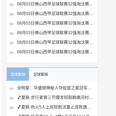
08月03日佛山西甲足球联赛32强淘汰赛广东客家青年VS广州英华思力U17全场录像
08月03日佛山西甲足球联赛32强淘汰赛广州蜀地红VS广州戴拿模全场录像
08月03日佛山西甲足球联赛32强淘汰赛广东凤铝VS湛江八部科技全场录像
08月03日佛山西甲足球联赛32强淘汰赛三水乐民兴健力宝VS中国澳门澳科精英全场录像
08月03日佛山西甲足球联赛32强淘汰赛广州求信VS顺德新青年全场录像
08月03日佛山西甲足球联赛32强淘汰赛大塘控股VS茂名市点都得全场录像
篮球集锦
足球集锦
全明星：华盛顿神秘人夺投篮之星冠军！福德夺得三分大赛冠军！
🏀夏联-步行者第三节爆发轻取鹈鹕河村勇辉5+5+12斯劳森22分
🏀夏联-热火5人上双轻取活塞止连败唐纳森20+8+10奥科里27分