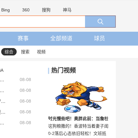
Bing
360
搜狗
神马
赛事
全部频道
球员
综合
搜索
视频
热门视频
BA
：加拉塔萨雷和阿森纳谈判以引进马丁内利，球员合同明夏到期
08-08
体：马竞或抢先签下弗拉霍维奇，瑟洛特去留成关键变量
08-08
湖人新援扎威：会在场上展现活力和努力 防守对方最好的球员
08-08
扎威：我和布朗尼在高中当队友后成为朋友 很兴奋能再次并肩作战
08-08
时光慢些吧！奥胖此前：当詹杜
情况？葡媒：菲利克斯与前女友夜店相遇，交谈后社媒再次互关
08-08
这狗粮撒的！香波特当着妻子闺
扎威：想为湖人球迷奉献全部 帮助球队升起第18面冠军旗帜
库追等人离开联盟时，我会很难
0-2落后心态依旧轻松！文班抵
蜜们的面，直接亲吻妻子🙊
过