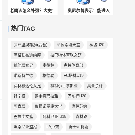
老鹰该怎么补强？大史：
奥尼尔曾表示：能进入
老鹰想变强得补大哥，补
GOAT讨论的只有科比、
热门TAG
球队领袖！
勒布朗、乔丹
罗萨里奥雄狮(后备)
萨拉索塔天堂
槟城U20
萨格勒布迪纳摩
拉巴特体育联女篮
犹他联女足
麦德林
卢特体育部
诺斯特兰德
格德勒
FC塔林U19
费林根达伦女足
祖祖尔甘拿斯亚
奥业余杯
舒宁根
锡金喜玛拉雅
巴东杯U20
阿青联
鲁昂诺曼底大学
奥萨苏纳
巴拉圭女篮
阿科尼亚 U19
森林路
坦桑尼亚监狱
LA卢兹
勇士vs鹈鹕