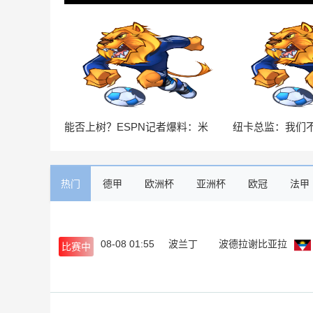
能否上树？ESPN记者爆料：米
纽卡总监：我们
兰正式报价博卡青年中场帕雷德
斯但不得不权衡
斯
意愿
热门
德甲
欧洲杯
亚洲杯
欧冠
法甲
08-08 01:55
波兰丁
波德拉谢比亚拉
比赛中