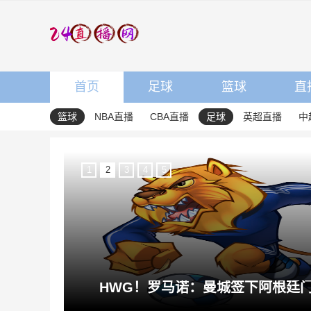
首页
足球
篮球
直
篮球
NBA直播
CBA直播
足球
英超直播
中
1
2
3
4
5
将鲁利