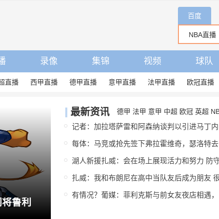
百度
播
录像
集锦
视频
球队
超直播
西甲直播
德甲直播
意甲直播
法甲直播
欧冠直播
最新资讯
德甲
法甲
意甲
中超
欧冠
英超
N
记者
每
有
若纳坦·塔：中国香港之行很美好，场地条件一般 但我们踢得不错