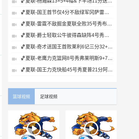
🏀夏联-杨瀚森13+5+4帽&下半场11分送惊艳妙传开拓者力克掘金
🏀夏联-国王首节仅4分不敌绿军冈萨雷斯24+10+5塞纳克10+12
🏀夏联-雷霆不敌掘金夏联全败35号秀布拉齐尔32+6马拉14+7+6
🏀夏联-爵士轻取公牛彼得森缺阵4号秀威尔逊19+8+5帽罚球6中0
🏀夏联-奇才送国王首败莱利6记三分32+6迪班萨23+7雷诺20+12
🏀夏联-老鹰力克篮网8号秀弗莱明斯9+7+5科比·约翰逊17+7
🏀夏联-国王力克快船45号秀夏普21分阿卡夫19+7瓦格勒7中1
篮球视频
足球视频