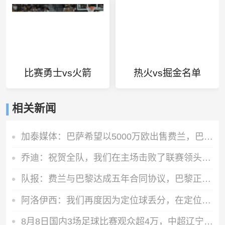
比赛勇士vs火箭
热火vs掘金名单
相关新闻
加泰媒体：巴萨希望以5000万欧出售费兰，巴黎最快下周三前官宣
乔迪：祝贺全队，我们在主场击败了联赛领头羊，顺利拿下宝贵三分
队报：费兰与巴黎达成五年合同协议，巴黎正在与巴萨磋商转会费
阿洛伊西：我们再度因为定位球丢分，在定位球防守上犯了一些错误
8月8日国内3场足球比赛观众超4万，中超辽宁德比62075人排今年第6