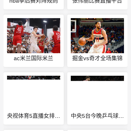
nba季后赛对阵规则
张伟丽比赛直播平台
ac米兰国际米兰
掘金vs奇才全场集锦
央视体育5直播女排联赛
中央5台今晚乒乓球赛直播