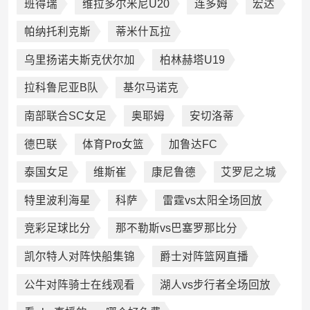
班得瑞
维拉多尔米尼U20
连多姆
宏达
帕纳托利克斯
蒂米什瓦拉
乌里扬诺夫斯克伏尔加
柏林赫塔U19
拉科鲁尼亚B队
基尔马诺克
南部联合SC女足
奥耶姆
安切洛蒂
德巴联
体育Pro女篮
加鲁达FC
泰国女足
维斯崔
康尼鲁德
艾罗尼之城
特里波利海星
科萨
雷霆vs太阳全场回放
竞彩足球比分
那不勒斯vs巴塞罗那比分
凯尔特人对阵快船集锦
爵士对阵篮网直播
公牛对阵骑士在线观看
湖人vs步行者全场回放