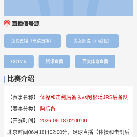
免费直播（高清直播）
美女解说（小狐狸）
CCTV-5
腾讯直播
百度体育直播
比赛介绍
【赛事名称】
体操和击剑后备队vs阿根廷JRS后备队
【赛事分类】
阿后备
【开赛时间】
2026-06-18 02:00:00
北京时间06月18日02:00分，足球直播【体操和击剑后