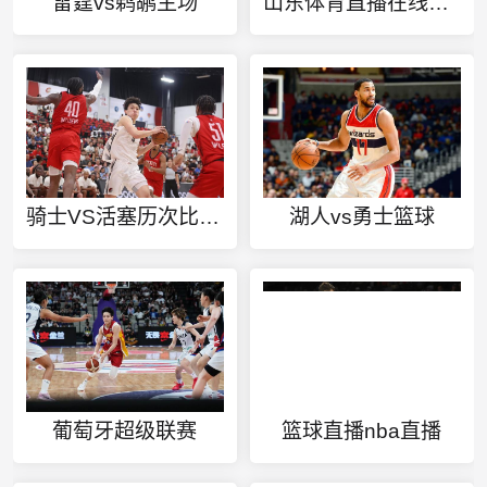
雷霆vs鹈鹕主场
山东体育直播在线观看鲁能
骑士VS活塞历次比赛结果
湖人vs勇士篮球
葡萄牙超级联赛
篮球直播nba直播