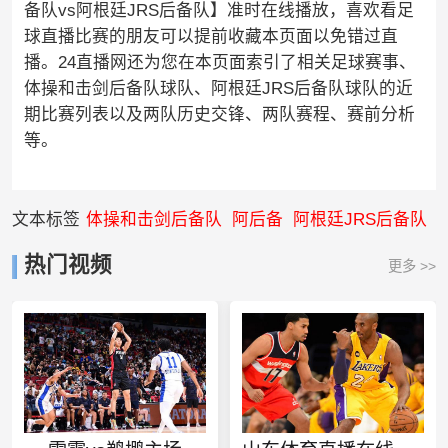
备队vs阿根廷JRS后备队】准时在线播放，喜欢看足
球直播比赛的朋友可以提前收藏本页面以免错过直
播。24直播网还为您在本页面索引了相关足球赛事、
体操和击剑后备队球队、阿根廷JRS后备队球队的近
期比赛列表以及两队历史交锋、两队赛程、赛前分析
等。
文本标签
体操和击剑后备队
阿后备
阿根廷JRS后备队
热门视频
更多 >>