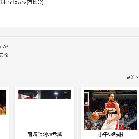
s日本 全场录像[有比分]
场录像
场录像
更多 >
前瞻篮网vs老鹰
小牛vs鹈鹕