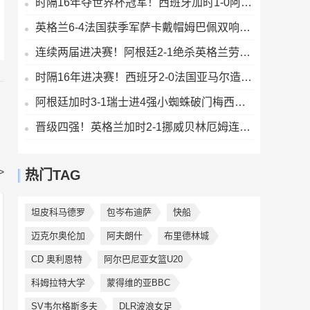
时隔16年夺世界杯冠军！西班牙加时1-0阿根廷费兰制胜恩佐染红
英格兰6-4法国获季军萨卡戴帽姆巴佩双响创纪录奥利塞2助+失良机
连续两届进决赛！阿根廷2-1绝杀英格兰劳塔罗恩佐破门梅西两助攻
时隔16年进决赛！西班牙2-0法国亚马尔造点奥亚萨瓦尔、波罗破门
阿根廷加时3-1瑞士进4强小蜘蛛破门梅西助攻麦卡恩博洛假摔染红
晋级四强！英格兰加时2-1挪威贝林厄姆连场双响谢尔德鲁普破门
>
热门TAG
坦皮科马德罗
包岑布迪萨
快船
迈克尔奥伦加
阿夫朗什
布里德林城
CD 奥利恩特
阿尔巴尼亚女篮U20
科姆拉特大学
蒙得维的亚BBC
SV韦尔格斯多夫
DLR波浪女足