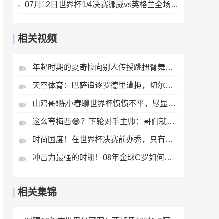
07月12日世界杯1/4决赛挪威vs英格兰全场录像
相关视频
年起时期的夏奇拉向别人传授跳扭臀舞的秘诀
天空体育：巴萨追逐罗德里遭拒，切尔西给恩佐开价1.2亿英镑
山鸡哥❗️陈小春聊世界杯愤愤不平，尽显球迷本色
这么夸梅西😂？下轮对手主帅：哥们就不能度度假，坐坐游艇吗？
时尚国度！在世界杯决赛前办秀，只有法国人敢这么做！
冲击力最强的时期！08年金球C罗如何扛起球队？
相关集锦