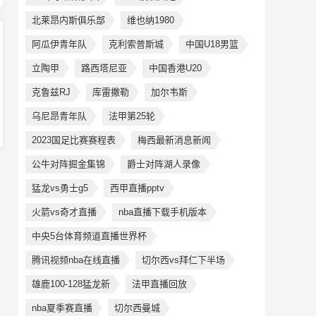
北莱昂内斯俱乐部
维也纳1980
阿瓜伊青年队
克利索普斯城
中国U18男篮
立陶甲
路西塔尼亚
中国香港U20
克鲁兹RJ
库雷撒勒
加尔韦斯
乌尼昂青年队
法甲第25轮
2023国足比赛赛程表
梅西最新消息新闻
公牛对阵掘金集锦
爵士对阵湖人录像
猛龙vs勇士g5
西甲直播pptv
火箭vs奇才直播
nba直播下载手机版本
中央5台体育频道直播世界杯
腾讯视频nba在线直播
切尔西vs拜仁下半场
雄鹿100-128猛龙新
法甲直播回放
nba夏季赛直播
切尔西曼城