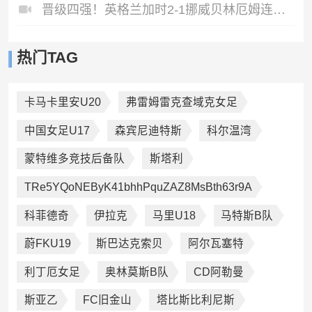
晋级四强！英格兰加时2-1挪威贝林厄姆连场双响谢尔德鲁普破门
热门TAG
卡马卡里安U20
弗雷姆雷克查域克女足
中国女足U17
森宾尼迪特斯
科尔温湾
蒙特维多竞技后备队
斯塔利
TRe5YQoNEByK41bhhPquZAZ8MsBth63r9A
科菲德奇
伊拉克
马里U18
马特斯B队
蔚FKU19
斯巴达克索贝
阿尔瓦塞特
利丁厄女足
奥林莫斯B队
CD阿勒曼
斯亚乙
FC旧金山
塔比斯比利尼斯