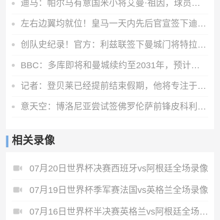
迪马：帕尔马有意国米小将艾曼·祖因，球员此前和阿斯科利谈判
左右边翼均就位！皇马一天内先后官宣签下迪奥曼德、续约维尼修斯
创队史纪录！官方：利兹联签下曼城门将特拉福德，总价4500万镑
BBC：多库即将和曼城续约至2031年，预计下周官宣
记者：登贝莱已经提前结束假期，他将专注于训练恢复和欧洲超级杯
意天空：博洛尼亚尝试签佛罗伦萨前锋皮科利 已准备永久转会报价
相关录像
07月20日世界杯决赛西班牙vs阿根廷全场录像
07月19日世界杯季军赛法国vs英格兰全场录像
07月16日世界杯半决赛英格兰vs阿根廷全场录像