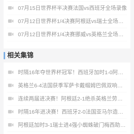
07月15日世界杯半决赛法国vs西班牙全场录像
07月12日世界杯1/4决赛阿根廷vs瑞士全场录像
07月12日世界杯1/4决赛挪威vs英格兰全场录像
相关集锦
时隔16年夺世界杯冠军！西班牙加时1-0阿根廷费兰制胜恩佐染红
英格兰6-4法国获季军萨卡戴帽姆巴佩双响创纪录奥利塞2助+失良机
连续两届进决赛！阿根廷2-1绝杀英格兰劳塔罗恩佐破门梅西两助攻
时隔16年进决赛！西班牙2-0法国亚马尔造点奥亚萨瓦尔、波罗破门
阿根廷加时3-1瑞士进4强小蜘蛛破门梅西助攻麦卡恩博洛假摔染红