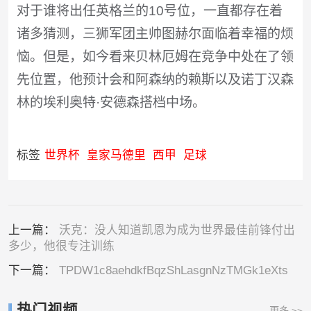
对于谁将出任英格兰的10号位，一直都存在着
诸多猜测，三狮军团主帅图赫尔面临着幸福的烦
恼。但是，如今看来贝林厄姆在竞争中处在了领
先位置，他预计会和阿森纳的赖斯以及诺丁汉森
林的埃利奥特·安德森搭档中场。
标签
世界杯
皇家马德里
西甲
足球
上一篇：
沃克：没人知道凯恩为成为世界最佳前锋付出
多少，他很专注训练
下一篇：
TPDW1c8aehdkfBqzShLasgnNzTMGk1eXts
热门视频
更多 >>