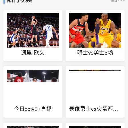
凯里-欧文
骑士vs勇士5场
今日cctv5+直播
录像勇士vs火箭西部决赛